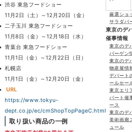
渋谷 東急フードショー
厳選ショ
11月2日（土）～12月20日（金）
サラダバ
二子玉川 東急フードショー
東京のデ
11月8日（金）～12月18日（水）
催事情報
東京のデ
青葉台 東急フードショー
バーゲン
11月1日（金）～12月22日（日）
東京のデ
札幌店
物産展情
デパート
11月1日（金）～12月20日（金）
ールセー
URL
東京エリ
パート催
https://www.tokyu-
ース
dept.co.jp/ec/cmShopTopPageC.html
東京のデ
美術画廊
取り扱い商品の一例
ュール