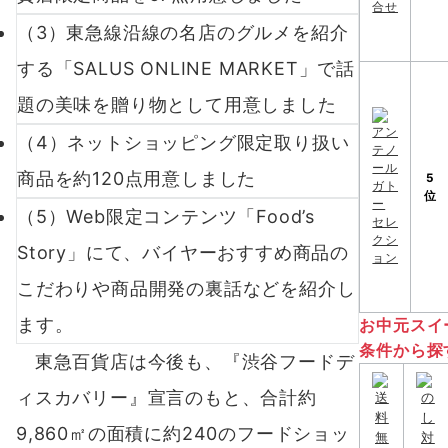
（3）東急線沿線の名店のグルメを紹介
する「SALUS ONLINE MARKET」で話
題の美味を贈り物として用意しました
（4）ネットショッピング限定取り扱い
商品を約120点用意しました
5
位
（5）Web限定コンテンツ「Food’s
Story」にて、バイヤーおすすめ商品の
こだわりや商品開発の裏話などを紹介し
ます。
お中元スイ
条件から探
東急百貨店は今後も、『渋谷フードデ
ィスカバリー』宣言のもと、合計約
9,860㎡の面積に約240のフードショッ