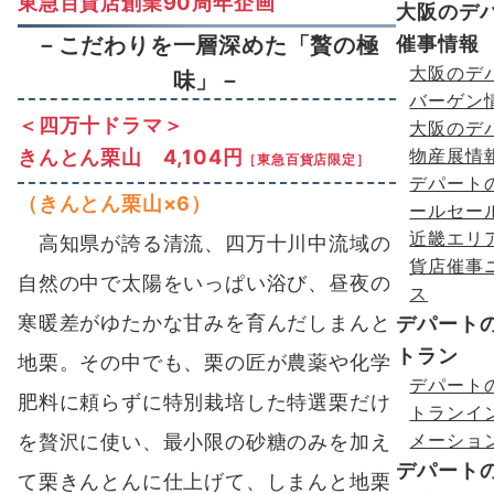
東急百貨店創業90周年企画
大阪のデ
催事情報
－こだわりを一層深めた「贅の極
大阪のデ
味」－
バーゲン
＜四万十ドラマ＞
大阪のデ
きんとん栗山 4,104円
物産展情
［東急百貨店限定］
デパート
（きんとん栗山×6）
ールセー
近畿エリ
高知県が誇る清流、四万十川中流域の
貨店催事
自然の中で太陽をいっぱい浴び、昼夜の
ス
寒暖差がゆたかな甘みを育んだしまんと
デパート
トラン
地栗。その中でも、栗の匠が農薬や化学
デパート
肥料に頼らずに特別栽培した特選栗だけ
トランイ
メーショ
を贅沢に使い、最小限の砂糖のみを加え
デパート
て栗きんとんに仕上げて、しまんと地栗