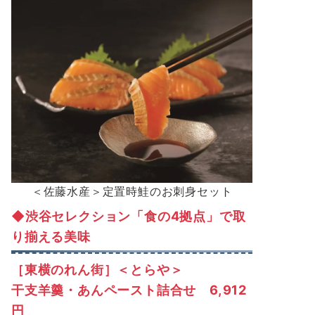
＜佐藤水産＞定置時鮭のお刺身セット
◆渋谷セレクション「食の4拠点」で取
り揃える美味
［東横のれん街］
＜とらや＞
干支羊羹・あんペースト詰合せ 6,912
円