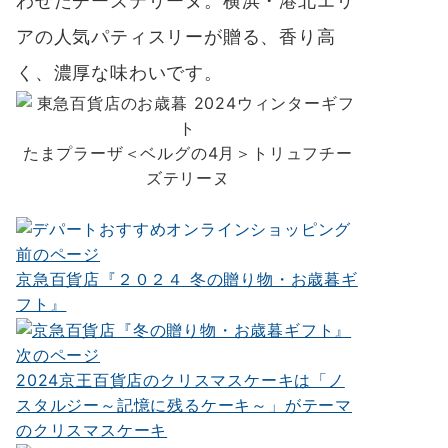
わせたチーズテリーヌ。横浜・港北エリ
アの人気パティスリーが贈る、香り高
く、濃厚な味わいです。
たまプラーザ＜ベルグの4月＞トリュフチー
ズテリーヌ
前のページ
投
京急百貨店『２０２４ 冬の贈り物・お歳暮ギ
稿
フト』
ナ
次のページ
ビ
2024京王百貨店のクリスマスケーキは「ノ
ゲ
スタルジー～記憶に残るケーキ～」がテーマ
ー
のクリスマスケーキ