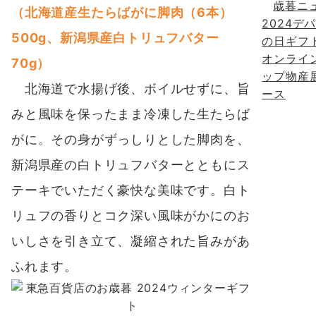
歳暮ニ
（北海道産生たらばがに脚肉（6本）
2024デ
500g、新潟県産白トリュフバター
の日ギフ
オンライ
70g）
ップ物産
北海道で水揚げ後、ボイルせずに、旨
ース
みと風味を保ったまま冷凍した生たらば
がに。その身がずっしりとした脚肉を、
新潟県産の白トリュフバターとともにス
テーキでいただく豪快な美味です。白ト
リュフの香りとコク深い風味がかにのお
いしさを引き立て、凝縮された旨みがあ
ふれます。