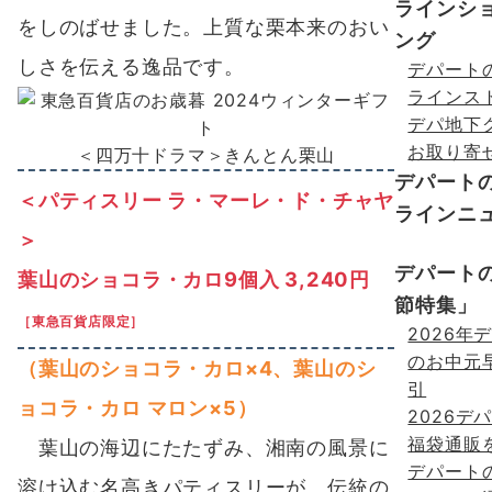
ラインシ
をしのばせました。上質な栗本来のおい
ング
しさを伝える逸品です。
デパート
ラインス
デパ地下
お取り寄
＜四万十ドラマ＞きんとん栗山
デパート
＜パティスリー ラ・マーレ・ド・チャヤ
ラインニ
＞
デパート
葉山のショコラ・カロ9個入 3,240円
節特集」
［東急百貨店限定］
2026年
のお中元
（葉山のショコラ・カロ×4、葉山のシ
引
ョコラ・カロ マロン×5）
2026デ
福袋通販
葉山の海辺にたたずみ、湘南の風景に
デパート
溶け込む名高きパティスリーが、伝統の