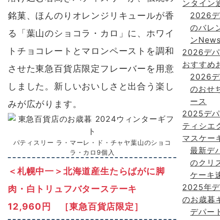
ンタイン
銘菓、ほんのりオレンジリキュールが香
2026
のバレ
る「葉山のショコラ・カロ」に、ホワイ
ンNew
トチョコレートとマロンペーストを調和
2026デ
おすすめ
させた東急百貨店限定フレーバーを用意
2026
しました。新しいおいしさと出合う楽し
のおせ
ース
みが広がります。
2025デ
ティシエ
マスケー
パティスリー ラ・マーレ・ド・チャヤ葉山のショコ
最新デ
ラ・カロ9個入
のクリ
＜札幌中一＞北海道産生たらばがに脚
ケーキ
2025年
肉・白トリュフバターステーキ
のお歳暮
12,960円 ［東急百貨店限定］
デパー