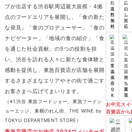
プが出店する渋谷駅周辺最大規模・4拠
送
の
料
し
点のフードエリアを展開し、「食の新た
無
対
料
応
な発見」「食のプロデューサー」「食の
ナビゲーター」「地域の食の紹介」「食
を通じた社会貢献」の5つの役割を担
い、渋谷を訪れる人々に新たな食体験と
常
感動を提供し、東急百貨店が店舗を展開
温
日
保
持
するさまざまなエリアやその街で過ごす
存
ち
O
重
お客さまへ広げてまいります。
K
視
（※1.渋谷 東急フードショー、東急フードシ
お中元スイ
ョーエッジ、東横のれん街、THE WINE by
百貨店から
TOKYU DEPARTMENT STORE）
東急百貨店のお中元 2024ウィンターギ