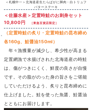
＜札幌中一＞北海道産生たらばがに脚肉・白トリュフ
バターステーキ
＜佐藤水産＞定置時鮭のお刺身セット
10,800円
［東急百貨店限定］
（定置時鮭の炙り・定置時鮭の昆布締め
各160g、鮭醤油150ml）
年々漁獲量が減少し、希少性が高まる
定置網漁で水揚げされた北海道産の時鮭
は、傷がつきにくく、鮮度の良さが自慢
です。その脂がのった身の旨さをご堪能
していただけるよう、炙りと昆布締めに
仕上げました。鮭を使った魚醤、鮭醤油
とともにお届けします。