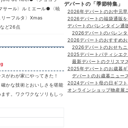
デパートの「季節特集」
 マサール〉ルミエール●〈暁
2026年デパートのお中元
リーフルタ〉Xmas
2026デパートの福袋通販
デパートのバレンタイン通
3など26点
2026デパートのバレンタ
2026デパートのおすすめ
2026デパートのおせち
2025デパートパティシエ
最新デパートのクリスマ
g
2025年デパートのお歳暮
デパートのお歳暮ニュー
ースがわが家にやってきた！
2024デパート母の日ギフト
、確かな技術とおいしさを堪能
オンラインショップ物産展
めます。ワクワクなソリもしっ