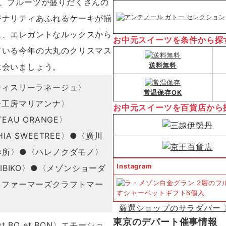
、フルーツが盛りだくさんの
ジナリティあふれるケーキが揃
ス、エレガントなルックスから
お中元スイーツを条件から探
ている今年の大丸のクリスマス
送料無料
に会いましょう。
ティスリーラネージュ〉
常温保存OK
子工房マリアンナ〉
お中元スイーツを百貨店から
EAU ORANGE〉
HIA SWEETREE〉●〈廣川
作所〉●〈ハレノクダモノ〉
Instagram
HIBIKO〉●〈メゾンショーダ
〈ファーマーズクラフトマー
〉
厳選ショップのサラダバー 
東京のデパート催事情報
st BO et BON〉エモーショ