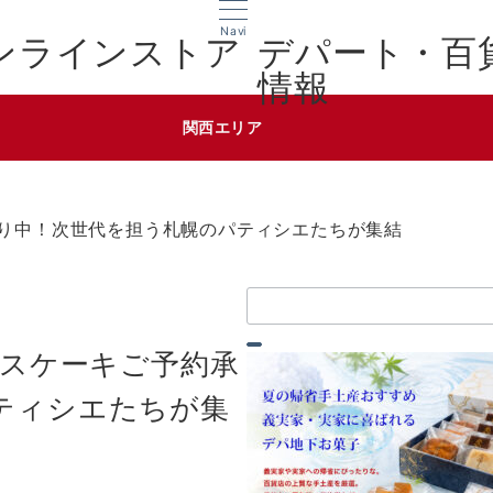
Navi
デパート・百
情報
関西エリア
承り中！次世代を担う札幌のパティシエたちが集結
検
索：
マスケーキご予約承
ティシエたちが集