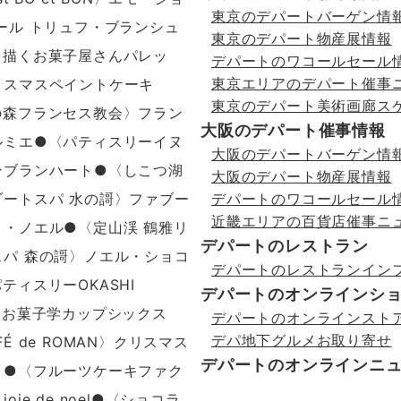
東京のデパートバーゲン情
ール トリュフ・ブランシュ
東京のデパート物産展情報
を描くお菓子屋さんパレッ
デパートのワコールセール
東京エリアのデパート催事
リスマスペイントケーキ
東京のデパート美術画廊ス
の森フランセス教会〉フラン
大阪のデパート催事情報
ルミエ●〈パティスリーイヌ
大阪のデパートバーゲン情
ンブランハート●〈しこつ湖
大阪のデパート物産展情報
デパートのワコールセール
ゾートスパ 水の謌〉ファブー
近畿エリアの百貨店催事ニ
ゥ・ノエル●〈定山渓 鶴雅リ
デパートのレストラン
スパ 森の謌〉ノエル・ショコ
デパートのレストランイン
ティスリーOKASHI
デパートのオンラインシ
〉お菓子学カップシックス
デパートのオンラインスト
デパ地下グルメお取り寄せ
FÉ de ROMAN〉クリスマス
デパートのオンラインニ
ト●〈フルーツケーキファク
oie de noel●〈ショコラ