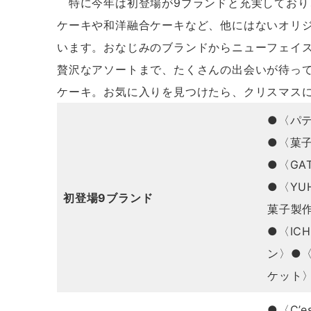
特に今年は初登場が9ブランドと充実しており
ケーキや和洋融合ケーキなど、他にはないオリ
います。おなじみのブランドからニューフェイ
贅沢なアソートまで、たくさんの出会いが待っ
ケーキ。お気に入りを見つけたら、クリスマス
●〈パ
●〈菓
●〈GAT
●〈YU
初登場9ブランド
菓子製
●〈IC
ン〉●
ケット
●〈C’e