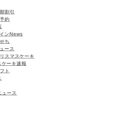
早期割引
を予約
販
インNews
おせち
ニュース
クリスマスケーキ
スケーキ速報
ギフト
ス
ニュース