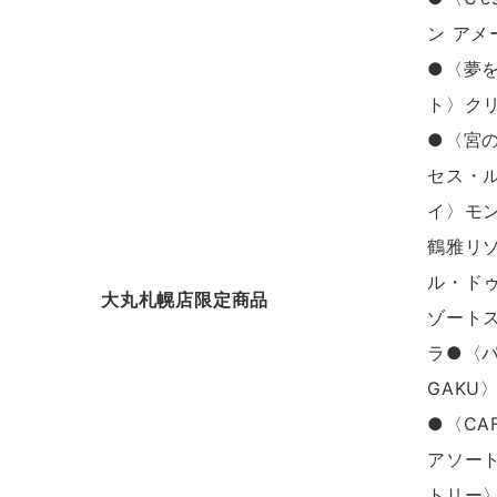
ン アメ
●〈夢
ト〉ク
●〈宮
セス・
イ〉モ
鶴雅リ
ル・ド
大丸札幌店限定商品
ゾート
ラ●〈パ
GAKU
●〈CA
アソー
トリー〉j