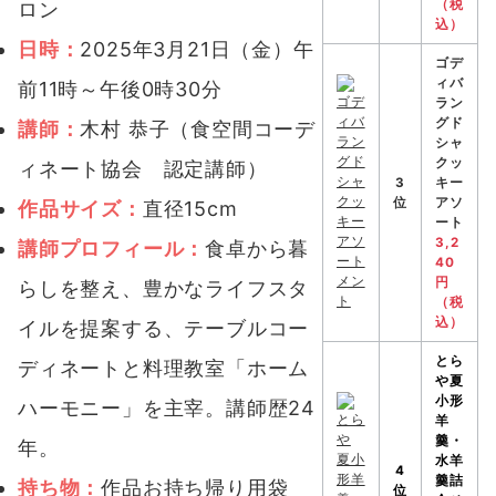
（税
ロン
込）
日時：
2025年3月21日（金）午
ゴデ
ィバ
前11時～午後0時30分
ラン
グド
講師：
木村 恭子（食空間コーデ
シャ
クッ
ィネート協会 認定講師）
3
キー
位
アソ
作品サイズ：
直径15cm
ート
3,2
講師プロフィール：
食卓から暮
40
円
らしを整え、豊かなライフスタ
（税
込）
イルを提案する、テーブルコー
とら
ディネートと料理教室「ホーム
や
夏
小形
ハーモニー」を主宰。講師歴24
羊
羹・
年。
水羊
4
羹詰
持ち物：
作品お持ち帰り用袋
位