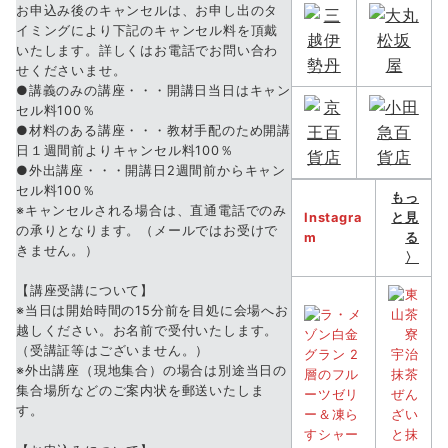
お申込み後のキャンセルは、お申し出のタ
イミングにより下記のキャンセル料を頂戴
いたします。詳しくはお電話でお問い合わ
せくださいませ。
●講義のみの講座・・・開講日当日はキャン
セル料100％
●材料のある講座・・・教材手配のため開講
日１週間前よりキャンセル料100％
●外出講座・・・開講日2週間前からキャン
セル料100％
もっ
※キャンセルされる場合は、直通電話でのみ
Instagra
と見
の承りとなります。（メールではお受けで
m
る
きません。）
〉
【講座受講について】
※当日は開始時間の15分前を目処に会場へお
越しください。お名前で受付いたします。
（受講証等はございません。）
※外出講座（現地集合）の場合は別途当日の
集合場所などのご案内状を郵送いたしま
す。