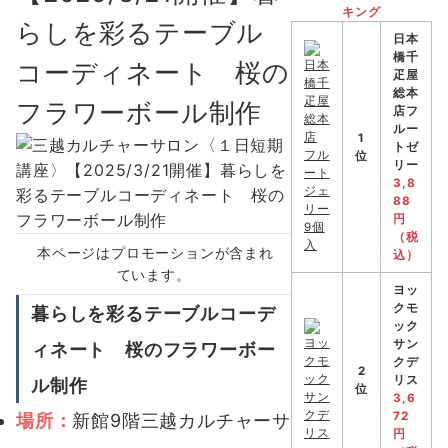
キング
らしを彩るテーブル
日本
橋千
コーディネート 桜の
疋屋
総本
フラワーボール制作
店フ
ルー
1
トゼ
位
リー
3,8
88
円
（税
本ページはプロモーションが含まれ
込）
ています。
ヨッ
クモ
暮らしを彩るテーブルコーデ
ック
サン
ィネート 桜のフラワーボー
クデ
2
リス
ル制作
位
3,6
72
場所：
新館9階三越カルチャーサ
円