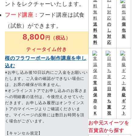
ントをレクチャーいたします。
フード講座：
フード講座は試食
送
の
個
（試飲）ができます。
料
し
包
8,800
無
対
装
円（税込）
料
応
ティータイム付き
桜のフラワーボール制作講座を申し
込む
※お申し込み後10日以内にご入金をお願いい
たします。ご入金の確認ができない場合に
常
は、お席の確保が出来ません。
温
日
高
※オンラインストアでお申し込みのお客さま
保
持
級
への明細書の送付は、今後控えさせていた
存
ち
ギ
だきます。お申し込み履歴はオンラインス
O
重
フ
トアのマイページよりご確認くださいま
K
視
ト
せ。マイページの反映には数日お時間を頂
く場合がございます。
お中元スイーツを
百貨店から探す
【キャンセル規定】