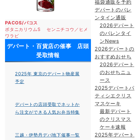
福袋通販を予約
デパートのバレ
ンタイン通販
PACOS/パコス
2026デパート
ボタニカリウムS センニチコウ／ヒメ
のバレンタイ
ワラビ
ンNews
デパート・百貨店の催事 店頭
2026デパートの
受取情報
おすすめおせち
2026デパート
のおせちニュ
2025年 東京のデパート物産展
ース
予定
2025デパートパ
ティシエクリス
マスケーキ
デパートの店頭受取でネットか
最新デパート
ら注文ができる人気お弁当特集
のクリスマス
ケーキ速報
2025年デパート
三越・伊勢丹デパ地下催事一覧