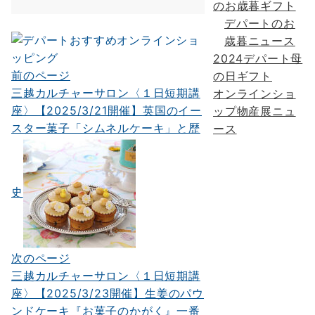
のお歳暮ギフト
デパートのお
歳暮ニュース
2024デパート母
前のページ
投
の日ギフト
三越カルチャーサロン〈１日短期講
オンラインショ
稿
座〉【2025/3/21開催】英国のイー
ップ物産展ニュ
ナ
スター菓子「シムネルケーキ」と歴
ース
ビ
ゲ
史
ー
シ
ョ
次のページ
ン
三越カルチャーサロン〈１日短期講
座〉【2025/3/23開催】生姜のパウ
ンドケーキ『お菓子のかがく』一番