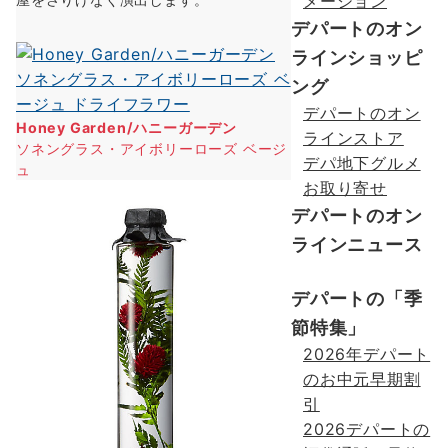
メーション
デパートのオン
ラインショッピ
ング
デパートのオン
Honey Garden/ハニーガーデン
ラインストア
ソネングラス・アイボリーローズ ベージ
デパ地下グルメ
ュ
お取り寄せ
デパートのオン
ラインニュース
デパートの「季
節特集」
2026年デパート
のお中元早期割
引
2026デパートの