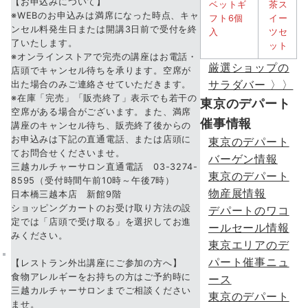
【お申込みについて】
※WEBのお申込みは満席になった時点、キャ
ンセル料発生日または開講3日前で受付を終
了いたします。
※オンラインストアで完売の講座はお電話・
厳選ショップの
店頭でキャンセル待ちを承ります。空席が
サラダバー 〉〉
出た場合のみご連絡させていただきます。
※在庫「完売」「販売終了」表示でも若干の
東京のデパート
空席がある場合がございます。また、満席
催事情報
講座のキャンセル待ち、販売終了後からの
お申込みは下記の直通電話、または店頭に
東京のデパート
てお問合せくださいませ。
バーゲン情報
三越カルチャーサロン直通電話 03-3274-
東京のデパート
8595（受付時間午前10時～午後7時）
物産展情報
日本橋三越本店 新館9階
ショッピングカートのお受け取り方法の設
デパートのワコ
定では「店頭で受け取る」を選択してお進
ールセール情報
みください。
東京エリアのデ
パート催事ニュ
【レストラン外出講座にご参加の方へ】
食物アレルギーをお持ちの方はご予約時に
ース
三越カルチャーサロンまでご相談ください
東京のデパート
ませ。