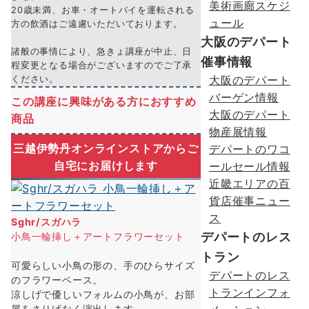
美術画廊スケジ
20歳未満、お車・オートバイを運転される
ュール
方の飲酒はご遠慮いただいております。
大阪のデパート
諸般の事情により、急きょ講座が中止、日
催事情報
程変更となる場合がございますのでご了承
大阪のデパート
ください。
バーゲン情報
この講座に興味がある方におすすめ
大阪のデパート
商品
物産展情報
三越伊勢丹オンラインストアからご
デパートのワコ
自宅にお届けします
ールセール情報
近畿エリアの百
貨店催事ニュー
ス
Sghr/スガハラ
デパートのレス
小鳥一輪挿し＋アートフラワーセット
トラン
可愛らしい小鳥の形の、手のひらサイズ
デパートのレス
のフラワーベース。
トランインフォ
涼しげで優しいフォルムの小鳥が、お部
屋をさりげなく演出します。