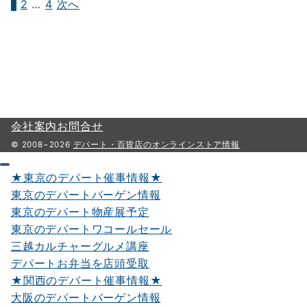
1
2
…
4
次へ
投
稿
の
ペ
ー
ジ
会社案内
お問合せ
送
© 2008−2026
デパート・百貨店のオンラインストア情報
り
★東京のデパート催事情報★
東京のデパートバーゲン情報
東京のデパート物産展予定
東京のデパートワコールセール
三越カルチャーグルメ講座
デパートお弁当を店頭受取
★関西のデパート催事情報★
大阪のデパートバーゲン情報