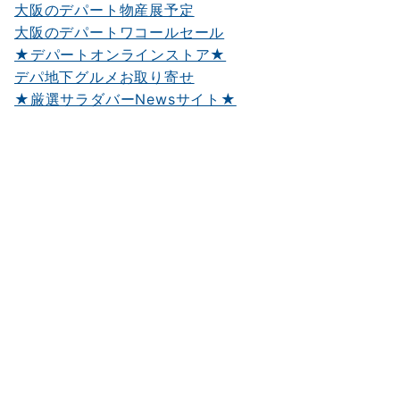
大阪のデパート物産展予定
大阪のデパートワコールセール
★デパートオンラインストア★
デパ地下グルメお取り寄せ
★厳選サラダバーNewsサイト★